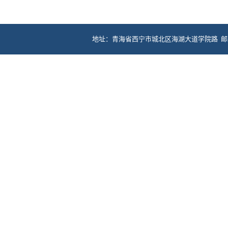
地址：青海省西宁市城北区海湖大道学院路 邮编：81