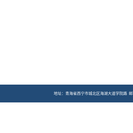
地址：青海省西宁市城北区海湖大道学院路 邮编：81