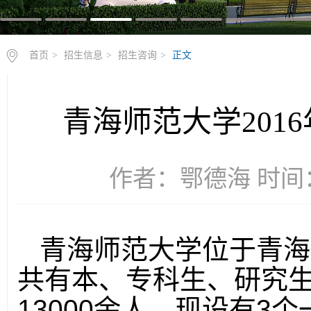
首页
>
招生信息
>
招生咨询
>
正文
青海师范大学201
作者：鄂德海 时间：2
青海师范大学位于青海
共有本、专科生、研究
13000
余人。现设有
3
个