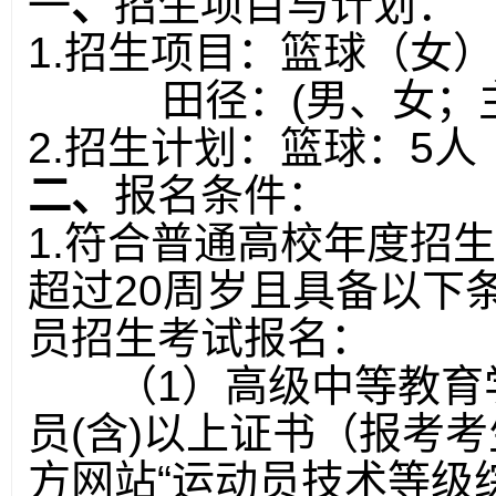
一
、
招生项目与计划：
1.
招生项目：篮球（女）
田径：
(
男、女；
2.
招生计划：篮球：
5
人
二、
报名条件：
1.
符合普通高校年度招生
超过
20
周岁且具备以下
员招生考试报名：
（
1
）高级中等教育
员
(
含
)
以上证书（报考考
方网站“运动员技术等级