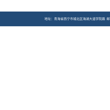
地址：青海省西宁市城北区海湖大道学院路 邮编：81