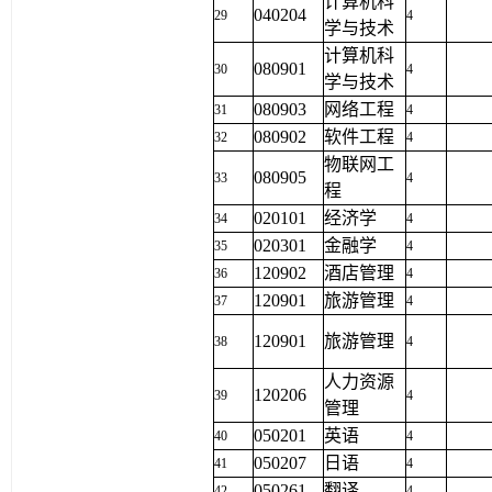
计算机科
040204
29
4
学与技术
计算机科
080901
30
4
学与技术
080903
网络工程
31
4
080902
软件工程
32
4
物联网工
080905
33
4
程
020101
经济学
34
4
020301
金融学
35
4
120902
酒店管理
36
4
120901
旅游管理
37
4
120901
旅游管理
38
4
人力资源
120206
39
4
管理
050201
英语
40
4
050207
日语
41
4
050261
翻译
42
4