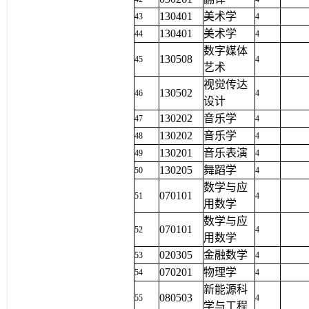
130401
美术学
43
4
130401
美术学
44
4
数字媒体
130508
45
4
艺术
视觉传达
130502
46
4
设计
130202
音乐学
47
4
130202
音乐学
48
4
130201
音乐表演
49
4
130205
舞蹈学
50
4
数学与应
070101
51
4
用数学
数学与应
070101
52
4
用数学
020305
金融数学
53
4
070201
物理学
54
4
新能源科
080503
55
4
学与工程