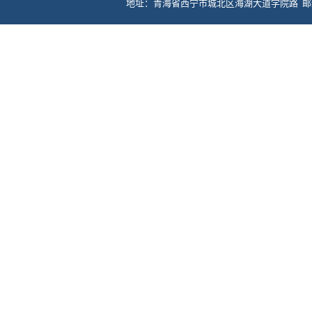
地址：青海省西宁市城北区海湖大道学院路 邮编：81