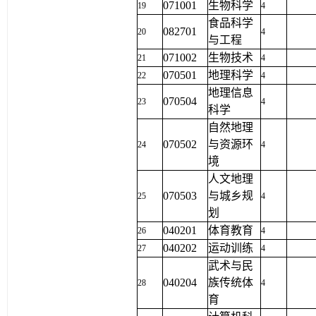
071001
生物科学
19
4
食品科学
082701
20
4
与工程
071002
生物技术
21
4
070501
地理科学
22
4
地理信息
070504
23
4
科学
自然地理
070502
与资源环
24
4
境
人文地理
070503
与城乡规
25
4
划
040201
体育教育
26
4
040202
运动训练
27
4
武术与民
040204
族传统体
28
4
育