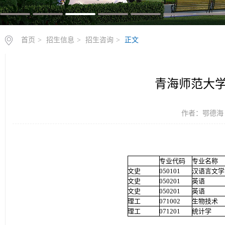
首页
>
招生信息
>
招生咨询
>
正文
青海师范大学
作者：鄂德海 时
专业代码
专业名称
文史
050101
汉语言文学
文史
050201
英语
文史
050201
英语
理工
071002
生物技术
理工
071201
统计学