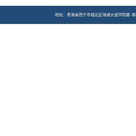
地址：青海省西宁市城北区海湖大道学院路 邮编：81