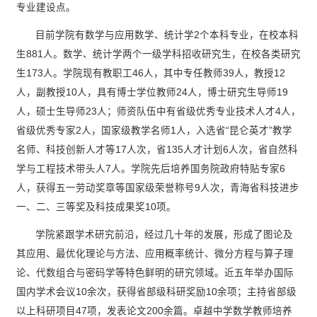
专业建设点。
目前学院有数学与应用数学、统计学2个本科专业，在校本科
生881人。数学、统计学两个一级学科招收研究生，在校各类研究
生173人。学院现有教职工46人，其中专任教师39人，教授12
人，副教授10人，具有博士学位教师24人，博士研究生导师19
人，硕士生导师23人；师资队伍中有省级优秀专业技术人才4人，
省级优秀专家2人，国家级教学名师1人，入选省“昆仑英才”教学
名师、科技创新人才等17人次，省135人才计划6人次，省自然科
学与工程技术带头人7人。学院先后培养国务院政府特贴专家6
人，获得五一劳动奖章等国家级荣誉称号9人次，青海省科技进步
一、二、三等奖及科技成果奖10项。
学院紧跟学术研究前沿，经过几十年的发展，形成了图论及
其应用、最优化理论与方法、应用概率统计、微分方程与算子理
论、代数组合与密码学等特色鲜明的研究领域。近五年举办国际
国内学术会议10余次，获得省部级科研奖励10余项；主持省部级
以上科研项目47项，发表论文200余篇。卓越中学数学教师培养