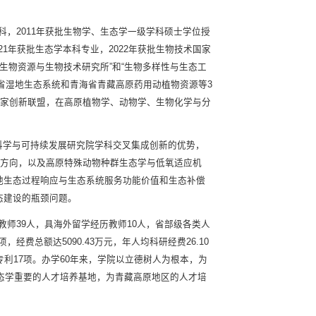
学科，2011年获批生物学、生态学一级学科硕士学位授
21年获批生态学本科专业，2022年获批生物技术国家
“生物资源与生物技术研究所”和“生物多样性与生态工
海省湿地生态系统和青海省青藏高原药用动植物资源等3
国家创新联盟，在高原植物学、动物学、生物化学与分
科学与可持续发展研究院学科交叉集成创新的优势，
科方向，以及高原特殊动物种群生态学与低氧适应机
地生态过程响应与生态系统服务功能价值和生态补偿
态建设的瓶颈问题。
位教师39人，具海外留学经历教师10人，省部级各类人
费总额达5090.43万元，年人均科研经费26.10
专利17项。办学60年来，学院以立德树人为根本，为
生态学重要的人才培养基地，为青藏高原地区的人才培