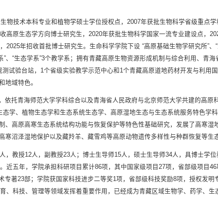
获批生物技术本科专业和植物学硕士学位授权点，2007年获批生物科学省级重点
收高原生态学方向博士研究生，2020年获批生物科学国家一流专业建设点，20
，2025年招收首批博士研究生。生命科学学院下设 “高原基础生物学研究所”、
技术系”、“生态学系”3个教学系；拥有青藏高原生物资源形成机制与综合利用、青
观测试验台站，1个省级实验教学示范中心和1个青藏高原道地药材开发与利用
和地域特色。
，依托青海师范大学学科综合以及青海省人民政府与北京师范大学共建的高原
物生态学、植物生态学和生态系统生态学、高原湿地生态与生态系统服务特色学
制、高原高寒生态系统结构功能与恢复保护等特色性基础研究，发展了高寒湿
高寒沼泽湿地保护以及藏羚羊、藏雪鸡等高原动物遗传多样性与种群恢复等生
人，教授12人，副教授23人；博士生导师15人，硕士生导师34人，具博士学
近五年，学院承担科研项目累计86项，其中国家级项目27项，省部级项目46项，经
版学术专著23部；学院获国家科技进步二等奖1项，省部级科技奖励8项，授权发明
省教育、科技、管理等领域发挥着重要作用，已经成为青藏区域生物学、药学、