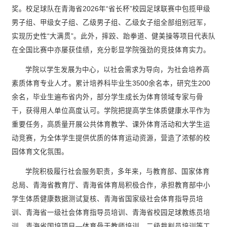
奖。校足球队在青海省2026年“省长杯”校园足球联赛中包揽甲级
男子组、甲级女子组、乙级男子组、乙级女子组全部组别冠军，
实现历史性“大满贯”。此外，摔跤、跆拳道、健美操等项目代表队
在全国比赛中亦屡获佳绩，充分彰显学院强劲的竞技体育实力。
学院以学生发展为中心，以社会需求为导向，为社会培养高
素质体育专业人才。累计培养科毕业生3500余名本，研究生200
余名，毕业生遍布省内外，部分学生成长为体育领域专家与骨
干，获得用人单位高度认可。学院把提高学生体质健康水平作为
重要任务，高质量开展公共体育教学、课外体育活动和大学生运
动竞赛，为全体学生提供优质的体育运动资源，营造了浓郁的校
园体育文化氛围。
学院积极履行社会服务职责，多年来，与教育部、国家体育
总局、青海省教育厅、青海省体育局积极合作，承担教育部中小
学生体质健康数据测试复核、青海省国家级社会体育指导员培
训、青海省一级社会体育指导员培训、青海省校园足球教练员培
训、青海省国培项目—体育骨干教师培训、二级裁判员培训等工