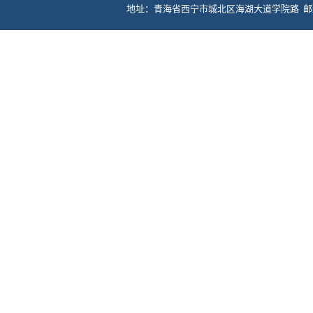
地址：青海省西宁市城北区海湖大道学院路 邮编：81