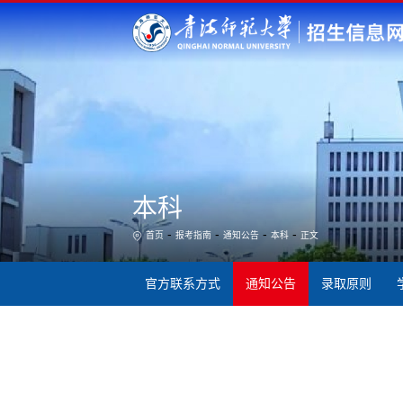
本科
-
-
-
-
首页
报考指南
通知公告
本科
正文
官方联系方式
通知公告
录取原则