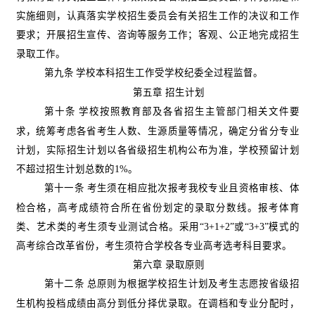
实施细则，认真落实学校招生委员会有关招生工作的决议和工作
要求；开展招生宣传、咨询等服务工作；客观、公正地完成招生
录取工作。
第九条
学校本科招生工作受学校纪委全过程监督。
第五章
招生计划
第十条
学校按照教育部及各省招生主管部门相关文件要
求，统筹考虑各省考生人数、生源质量等情况，确定分省分专业
计划，实际招生计划以各省级招生机构公布为准，学校预留计划
不超过招生计划总数的
1%
。
第十一条
考生须在相应批次报考我校专业且资格审核、体
检合格，高考成绩符合所在省份划定的录取分数线。报考体育
类、艺术类的考生须专业测试合格。采用“
3+1+2
”或“
3+3
”模式的
高考综合改革省份，考生须符合学校各专业高考选考科目要求。
第六章
录取原则
第十二条
总原则为根据学校招生计划及考生志愿按省级招
生机构投档成绩由高分到低分择优录取。在调档和专业分配时，