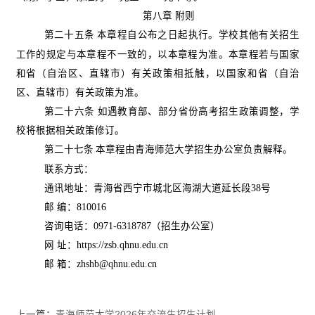
第八章 附则
第二十五条
本章程自公布之日起执行。学校其他有关招生
工作的规定与本章程不一致的，以本章程为准。本章程若与国家
和省（自治区、直辖市）有关政策相抵触，以国家和省（自治
区、直辖市）有关政策为准。
第二十六条
如遇教育部、部分省份高考招生政策调整，学
校将根据相关政策修订。
第二十七条
本章程由青海师范大学招生办公室负责解释。
联系方式：
通讯地址：青海省西宁市城北区海湖大道延长段
38
号
邮
编：
810016
咨询电话：
0971-6318787
（招生办公室）
网
址：
https://zsb.qhnu.edu.cn
邮
箱：
zhshb@qhnu.edu.cn
上一篇：
青海师范大学2026年交流生招生计划