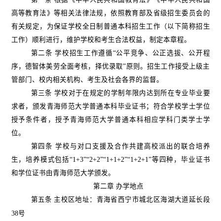
高等教育法》等相关法律法规，依照教育部及省级招生委员会的
有关规定，为保证学校全日制普通本科招生工作（以下简称招生
工作）顺利进行，维护学校和考生合法权益，制定本章程。
第二条
学校招生工作遵循“公平竞争、公正选拔、公开程
序，德智体美劳全面考核，择优录取”原则。招生工作接受上级主
管部门、校内相关机构、考生及社会各界的监督。
第三条
学校对于在规定的学制年限内达到所在专业毕业要
求者，颁发青海师范大学普通本科毕业证书；符合学校学士学位
授予条件者，授予青海师范大学普通本科相应学科门类学士学
位。
第四条
学校与对口支援及合作共建高校派出的联合培养
生，培养模式包括“
1+3
”“
2+2
”“
1+1+2
”“
1+2+1
”等四种，毕业证书
和学位证书由青海师范大学颁发。
第二章
办学地点
第五条
主校区地址：青海省西宁市城北区海湖大道延长段
38
号