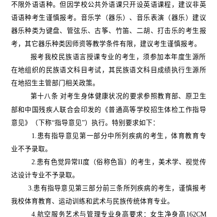
不限外语语种。但因学校公共外语课只开设英语课程，建议非英
语语种考生谨慎报考。音乐学（器乐）、音乐表演（器乐）建议
器乐种类为键盘、管弦乐、古筝、竹笛、二胡、打击乐的考生报
考，其它器乐种类因师资等教学条件有限，建议考生谨慎报考。
报考我校民族语言授课专业的考生，须参加本年度生源所
在地组织的民族语文科目考试，其民族语文科目成绩执行生源所
在地招生主管部门相关政策。
第十八条
对考生身体健康状况的要求参照教育部、原卫生
部和中国残疾人联合会印发的《普通高等学校招生体检工作指导
意见》（下称“指导意见”）执行。特别要求如下：
1.
患有指导意见第一部分中所列疾病的考生，体育教育专
业不予录取。
2.
患有色觉异常
II
度（俗称色盲）的考生，美术学、视觉传
达设计专业不予录取。
3.
患有指导意见第三部分前三条所列疾病的考生，谨慎报考
我校体育教育、运动训练和武术与民族传统体育专业。
4.
航空服务艺术与管理专业身高要求：女生净身高
162CM