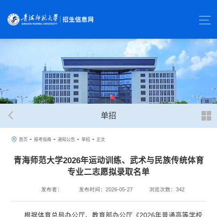
单招
-
-
-
-
首页
报考指南
通知公告
单招
正文
青海师范大学2026年运动训练、武术与民族传统体育
专业二志愿拟录取名单
发布者：
发布时间：2026-05-27
浏览次数：
342
根据体育总局办公厅、教育部办公厅《2026年普通高等学校