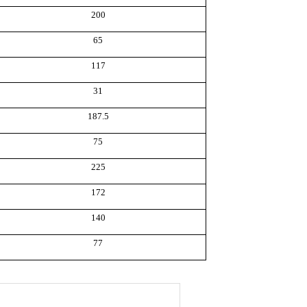
200
65
117
31
187.5
75
225
172
140
77