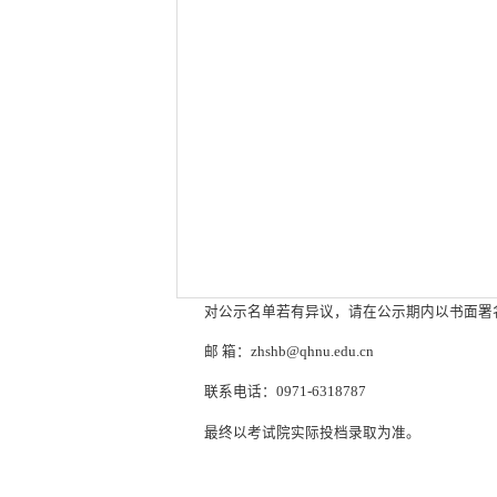
对公示名单若有异议，请在公示期内以书面署
邮 箱：zhshb@qhnu.edu.cn
联系电话：0971-6318787
最终以考试院实际投档录取为准。