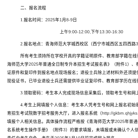
二、报名流程
1.
报名时间：
2025
年
1
月
8-9
日
上午
9:00-12:00,
下午
13:30-16:30
2.
报名地点：青海师范大学城西校区（西宁市城西区五四西路
所有考生须持所在学校开具的学籍证明原件、教育部学籍在线
海师范大学
2025
年普通全日制专升本招生考试报名表》（附件
1
）、
证原件和复印件到报名地点现场报名；退役士兵除上述材料外还须提
现役证书，已毕业退役士兵还需提供毕业证复印件、教育部学历在线
3.
领取密码：考生本人完成现场信息采集后，领取考生号和网
4.
考生上网填报个人信息：考生本人凭考生号和网上报名初始
育招生考试院数字招考服务大厅，进入报名系统（
http://gkbm.qhjyks
填报个人相关信息。具体操作流程严格按《青海师范大学
2025
年普通
名系统考生操作手册》（附件
3
）的要求填报，未填报或未确认个人