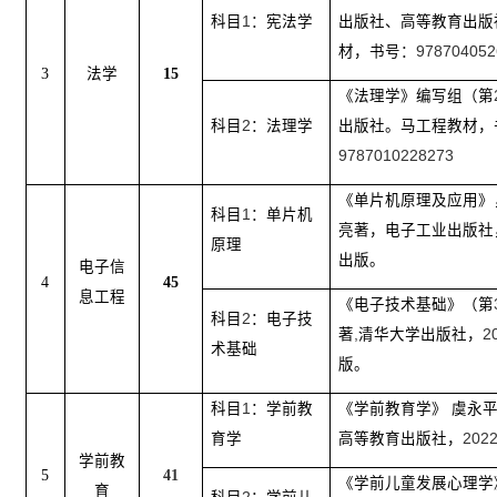
科目
1
：宪法学
出版社、高等教育出版
材，书号：
978704052
3
法学
15
《法理学》编写组（第
科目
2
：法理学
出版社。马工程教材，
9787010228273
《单片机原理及应用》
科目
1
：单片机
亮著，电子工业出版社
原理
出版。
电子信
4
45
息工程
《电子技术基础》（第
科目
2
：电子技
著
,
清华大学出版社，
2
术基础
版。
科目
1
：学前教
《学前教育学》 虞永
育学
高等教育出版社，
202
学前教
5
41
《学前儿童发展心理学
育