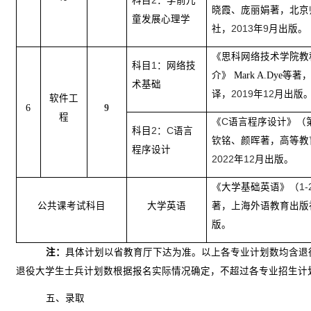
科目
2
：学前儿
晓霞、庞丽娟著，北京
童发展心理学
社，
2013
年
9
月出版。
《思科网络技术学院教
科目
1
：网络技
介》
Mark A.Dye
等著
术基础
译，
2019
年
12
月出版
软件工
6
9
程
《
C
语言程序设计》（
科目
2
：
C
语言
钦铭、颜晖著，高等教
程序设计
2022
年
12
月出版。
《大学基础英语》（
1-
公共课考试科目
大学英语
著，上海外语教育出版
版。
注：
具体计划以省教育厅下达为准。以上各专业计划数均含退
退役大学生士兵计划数根据报名实际情况确定，不超过各专业招生计
五、录取