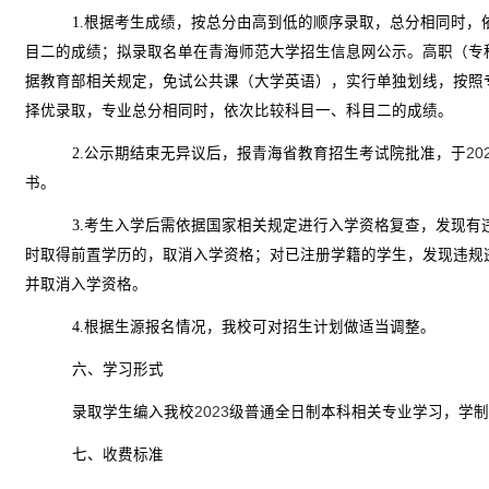
1.
根据考生成绩，按总分由高到低的顺序录取，总分相同时，
目二的成绩；拟录取名单在青海师范大学招生信息网公示。高职（专
据教育部相关规定，免试公共课（大学英语），实行单独划线，按照
择优录取，专业总分相同时，依次比较科目一、科目二的成绩。
2.
公示期结束无异议后，报青海省教育招生考试院批准，于
20
书。
3.
考生入学后需依据国家相关规定进行入学资格复查，发现有
时取得前置学历的，取消入学资格；对已注册学籍的学生，发现违规
并取消入学资格。
4.
根据生源报名情况，我校可对招生计划做适当调整。
六、学习形式
录取学生编入我校
2023
级普通全日制本科相关专业学习，学制
七、收费标准