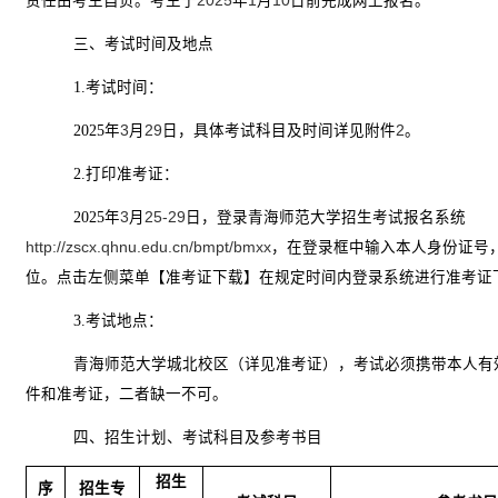
责任由考生自负。考生于
2025
年
1
月
10
日前完成网上报名。
三、考试时间及地点
1.
考试时间：
2025
年
3
月
29
日，具体考试科目及时间详见附件
2
。
2.
打印准考证：
2025
年
3
月
25-29
日，登录青海师范大学招生考试报名系统
http://zscx.qhnu.edu.cn/bmpt/bmxx
，在登录框中输入本人身份证号
位。点击左侧菜单【准考证下载】在规定时间内登录系统进行准考证
3.
考试地点：
青海师范大学城北校区（详见准考证），考试必须携带本人有
件和准考证，二者缺一不可。
四、招生计划、考试科目及参考书目
招生
序
招生专