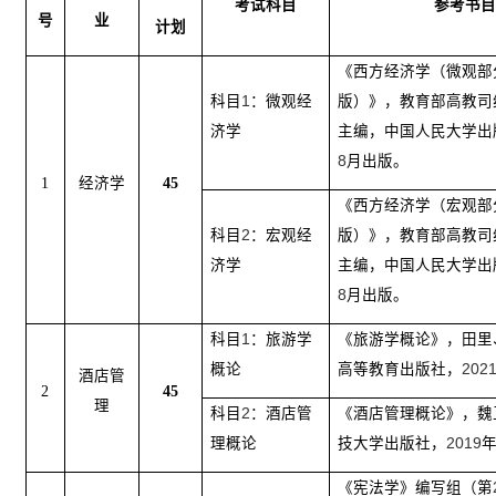
考试科目
参考书目
号
业
计划
《西方经济学（微观部
科目
1
：微观经
版）》，教育部高教司
济学
主编，中国人民大学出
8
月出版。
1
经济学
45
《西方经济学（宏观部
科目
2
：宏观经
版）》，教育部高教司
济学
主编，中国人民大学出
8
月出版。
科目
1
：旅游学
《旅游学概论》，田里
概论
高等教育出版社，
202
酒店管
2
45
理
科目
2
：酒店管
《酒店管理概论》，魏
理概论
技大学出版社，
2019
《宪法学》编写组（第