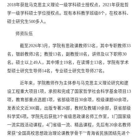
2018年获批马克思主义理论一级学科硕士授权点，2021年获批哲
学一级学科硕士学位授权点。
现有本科教学班级
8个，在校
本科、
硕士研究生
500多人
。
师资队伍
截至
202
6
年
3
月，学院有思政课教师
5
3
名，其中专职教师
33
名，银龄教师
2
名；教授
13名，副教授10名，讲师及以下
职称
30
名。硕士以上
49人，其中博士19名，在读博士13名，学院有学术
型硕士研究生导师
14
名，专业硕士研究生导师
27
名。
近年来，学院教师作为主体参与马克思主义理论研究和建
设工程重大项目
1项，承担和完成了国家哲学社会科学基金项目1
3
项，教育部重点选题
1项，省部级项目30余项，校级课题60余项，
发表论文近300篇，出版专著26部，教材及教辅10余部
，获省部级
科学奖
6项。学院先后获批3个省级思政课名师工作室，1门国家级
一流实践活动课程，4门省级一流、精品课程，
先后有
2
0余名教师
荣获“全国高校思想政治理论课教学骨干”
“青海省民族团结先进个