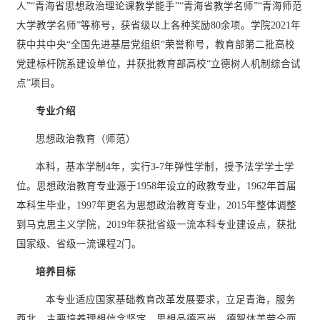
人”
“青海省思想政治理论课教学能手”
“青海省教学名师”
“青海师范
大学教学名师”等称号，获省级以上各种奖励
80
余项。
学院
2021年
获中共中央“全国先进基层党组织”荣誉称号，教育部第二批高校
党建标杆院系建设单位，并获批教育部高校“立德树人机制综合试
点”项目。
专业介绍
思想政治教育（师范）
本科
，
基本学制
4年，实行3-7年弹性学制，授予法学学士学
位。思想政治教育专业源于1958年设立的政教专业，1962年首届
本科生毕业，1997年更名为思想政治教育专业，2015年整体调整
到马克思主义学院，2019年获批省级一流本科专业建设点，获批
国家级、省级一流课程2门。
培养目标
本专业适应国家基础教育改革发展要求，立足青海，服务
西北，主要培养理想信念坚定、思想品德高尚，德智体美劳全面