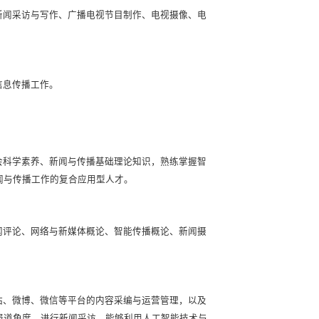
新闻采访与写作、广播电视节目制作、电视摄像、电
信息传播工作。
会科学素养、新闻与传播基础理论知识，熟练掌握智
闻与传播工作的复合应用型人才。
闻评论、网络与新媒体概论、智能传播概论、新闻摄
站、微博、微信等平台的内容采编与运营管理，以及
报道角度，进行新闻采访，能够利用人工智能技术与