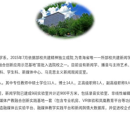
系，2015年7月依据部校共建精神独立成院,为青海省唯一一所部校共建新闻学
教融合创新应用示范基地”首批入选院校之一。目前设有新闻学、播音与主持艺术
科、学生科、新媒体中心、马克思主义新闻观阅览室。
人。其中专任教师中硕士学位11人，博士14人，正高级职称1人，副高级职称9
前，新闻学院已建成9间实验室共计近900平方米，包括录音实验室、非线性
媒体产教融合创新实践基地一套（包含专业机房、VR体验和凤凰教育平台等功
造融媒体云实验平台、融媒体教学实践平台和新闻舆情大数据库，并促进校企