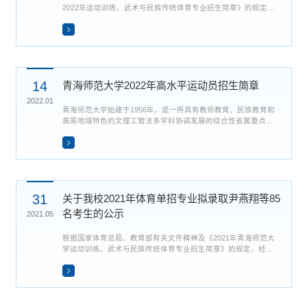
2022年运动训练、武术与民族传统体育专业招生简章》的规定，
经学校研究决定，拟录取一志愿考生77名，二志愿考生7名，现对
拟录取名单予以公示，公示时间为7月30日-8月5日。对以下公示
人员如有异议，请以书面署名方式与青海师范大学招生办公室联
系。联系电话：6318787青海师范大学2022年体育单招一志愿拟
录取名单高考报名号考生报名地姓名性别专业名称大项运动等级
综合...
14
青海师范大学2022年高水平运动员招生简章
2022.01
青海师范大学始建于1956年，是一所具有教师教育、民族教育和
高原地域特色的文理工管法多学科协调发展的综合性省属重点大
学，是经教育部批准的具有招收高水平运动员资格的普通高等学
校。为充分发挥高水平运动队在大学生体育活动中的推动和引导
作用，根据教育部关于招收高水平运动员的有关规定，结合我校
高水平运动队建设的实际需要和人才培养目标，2022年面向全国
招收高水平运动员。具体事项如下： 一、招生项目及计划招
生项...
31
关于我校2021年体育单招专业拟录取尹燕翔等85
名考生的公示
2021.05
​根据国家体育总局、教育部有关文件精神及《2021年青海师范大
学运动训练、武术与民族传统体育专业招生简章》的规定，经我
校招生委员会研究决定，为进一步提高我校高水平篮球队的竞技
水平，在保持原有运动训练招生计划50名、武术与民族传统体育
10名的基础上，篮球项目的招生人数增加25名。2021年我校体育
单招专业拟录取尹燕翔等85名考生，该85名考生均为一志愿录取
现对拟录取名单予以公示，公示时间5月31日-6月4日，对以下公