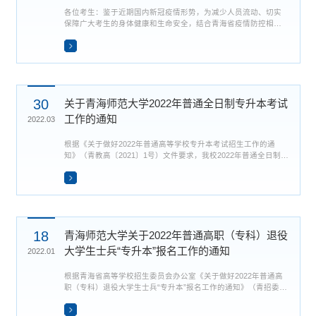
各位考生：鉴于近期国内新冠疫情形势，为减少人员流动、切实
保障广大考生的身体健康和生命安全，结合青海省疫情防控相关
要求，经学校研究决定：推迟原定于2022年4月16日举行的普通全
日制专升本考试，具体考试时间另行通知。请广大考生相互告
知。因推迟考试造成的不便深表歉意，感谢大家的理解与支持！
请各位考生做好安全防护，避免前往中高风险地区，并及时关注
我校“青海师范大学招生信息网”（https://zsb.qhnu.edu.cn/）的
最...
30
关于青海师范大学2022年普通全日制专升本考试
工作的通知
2022.03
根据《关于做好2022年普通高等学校专升本考试招生工作的通
知》（青教高〔2021〕1号）文件要求，我校2022年普通全日制专
升本考试定于4月16日进行。为顺利平稳完成专升本招生考试工
作，现将相关事宜通知如下：一、信息确认考生于2022年3月30日
登录青海师范大学招生考试报名系统
http://zscx.qhnu.edu.cn/bmpt/bmxx查看本人报名信息，若信息有
误请拨打电话0971-6318787进行信息修改。登录用户名为考生在
2022高考报名系统中提交的手...
18
青海师范大学关于2022年普通高职（专科）退役
大学生士兵“专升本”报名工作的通知
2022.01
根据青海省高等学校招生委员会办公室《关于做好2022年普通高
职（专科）退役大学生士兵“专升本”报名工作的通知》（青招委办
〔2022〕2号）文件要求，为切实做好我校2022年普通高职（专
科）退役大学生士兵“专升本”报名工作，现将有关事项通知如下：