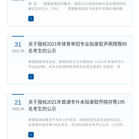
​通 知 根据疫情防控要求，我校2021级本科新生原定报到时间
推迟至9月14、15日。 根据教育部关于秋季开学相关通知精神
以及青海省新型冠状病毒感染的肺炎疫情防控处置工作指挥部第2
号通告要求，所有省外新生报到时，需持乘车乘机前48小时内核
酸检测阴性证明，以及到青后青海省48小时内核酸检测阴性证
明、青海省信康绿码、14天行程绿码方可入校。 未出省新生报
到时，持青海省信康绿码、14天行程绿码入校。报到...
31
关于我校2021年体育单招专业拟录取尹燕翔等85
名考生的公示
2021.05
​根据国家体育总局、教育部有关文件精神及《2021年青海师范大
学运动训练、武术与民族传统体育专业招生简章》的规定，经我
校招生委员会研究决定，为进一步提高我校高水平篮球队的竞技
水平，在保持原有运动训练招生计划50名、武术与民族传统体育
10名的基础上，篮球项目的招生人数增加25名。2021年我校体育
单招专业拟录取尹燕翔等85名考生，该85名考生均为一志愿录取
现对拟录取名单予以公示，公示时间5月31日-6月4日，对以下公
示...
21
关于我校2021年普通专升本拟录取乔晓存等195
名考生的公示
2021.05
​根据青海省教育厅有关文件规定，经我校招生委员会研究决定，
拟录取乔晓存等195名考生。现对拟录取名单予以公示，公示时间
5月21日-28日，对以下公示人员如有异议，请以书面署名方式与
教务处联系。联系电话：0971-6318787翻译：乔晓存、李宝艳、