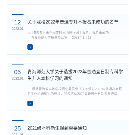
一、报名对象普通高职（专科）录取后及在校期间从青海省应征
入伍，退役复学后的三年级在校学生或普通高职（专科）毕业当
年从青海省应征入伍，退役三年内的毕业生。二、报名时间报...
12
关于我校2022年普通专升本报名未成功的名单
2022.01
以上5名考生未在规定时间内进行网上报名，报名未成功。
青海师范大学招生办公室 2022年1月12
05
青海师范大学关于选拔2022年普通全日制专科学
生升入本科学习的通知
2022.01
​ 根据青海省高等学校招生委员会《关于做好2022年普通高考报
名工作的通知》的要求，我校将从2022届普通全日制专科应届毕
业生中选拔优秀学生升入2020级相应本科专业学习。为做好2022
年专升本报名工作，确保招考工作公平、公正、规范、有序开
展，切实维护考生利益，有效提高考务工作质量，现将有关事宜
通知如下。一、组织机构（一）领导小组组 长：史培军副组长：
马德明 秦燕鸣 冶成福成 员：张 瑜 齐志强 马 俊 尖木措 马占...
25
2021级本科新生报到重要通知
2021.08