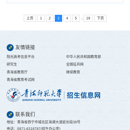
王晶璟、马红英、李玮英。汉语言文学：沙青青、张娜、张文
鑫、王芳、马艳彬、董海霞、魏生梅、史玉妍、李雯静、张青
霞、吉生梅、华珊珊、徐浩元、蒋丽、李雪、拉忠吉、严成玥、
张海芳...
...
上页
1
2
3
4
5
19
下页
友情链接
阳光高考信息平台
中华人民共和国教育部
研究生
全国征兵网
青海省教育厅
继续教育
青海省教育考试网
联系我们
地址：青海省西宁市城北区海湖大道延长段38号
电话：0971-6318787(招生办公室)